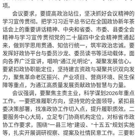
项。
会议要求，要提高政治站位，坚决抓好会议精神的
学习宣传贯彻。把学习习近平总书记在全国政协新年茶
话会上的重要讲话精神、中央和省委、市委、县委全会
精神与学习宣传贯彻党的二十届四中全会精神贯通起
来，做到学思用贯通、知信行统一，筑牢政治忠诚。要
发挥好政协平台与委员沙龙、委员读书等活动载体，面
向各界广泛宣讲，唱响“通江光明论”，凝聚发展信心。
要紧扣政协职能定位，坚持建言资政与凝聚共识双向发
力，聚焦革命老区振兴、产业项目、营商环境、民生保
障等重点，为通江高质量发展贡献政协智慧与力量。
会议强调，要聚焦主责主业，科学谋划2026年重点
工作。一要把准履职方向，坚持党的全面领导，紧扣县
委决策部署，找准政协工作切入点，提升履职质效。二
要服务中心大局，立足专门协商机构定位，对标省市政
协工作要求，围绕“一县三地”建设、“十五五”规划实施
等，扎实开展调研视察、提案及社情民意工作。三要彰